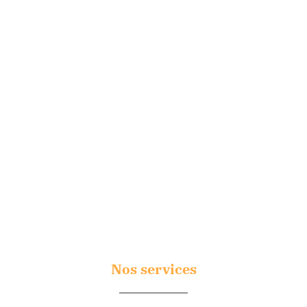
Nous proposons des monuments personnalisés et
conçus sur mesure
Nos services